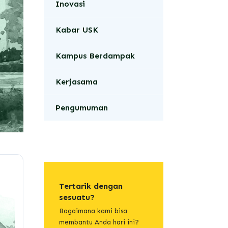
Inovasi
Kabar USK
Kampus Berdampak
Kerjasama
Pengumuman
Tertarik dengan
sesuatu?
Bagaimana kami bisa
membantu Anda hari ini?