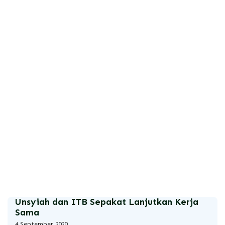
Unsyiah dan Indosat Jalin Kerja Sama
Wujudkan Smart Campus
11 September 2020
Unsyiah dan ITB Sepakat Lanjutkan Kerja
Sama
4 September 2020