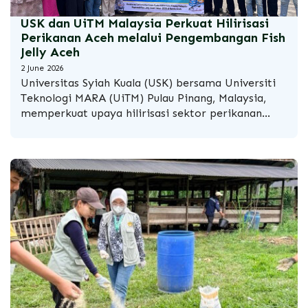
USK dan UiTM Malaysia Perkuat Hilirisasi
Perikanan Aceh melalui Pengembangan Fish
Jelly Aceh
2 June 2026
Universitas Syiah Kuala
(USK) bersama Universiti
Teknologi MARA (UiTM) Pulau Pinang, Malaysia,
memperkuat upaya hilirisasi sektor perikanan
Aceh melalui Program Community Development
International Inbound bertajuk “Pengolahan Serba
Ikan untuk Menghasilkan Produk Bernilai Tambah
Ekonomi pada Koperasi Fish Jelly Aceh.” Banda
Aceh. Mei 2026. Program ini bertujuan
meningkatkan nilai tambah produk perikanan
sekaligus memperkuat kapasitas usaha
masyarakat pesisir