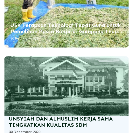
USK Terapkan Teknologi Tepat Guna untuk
Pemulihan Pasca Banjir di Gampong Teupin
Raya Bireuen
20 February 2026
UNSYIAH DAN ALMUSLIM KERJA SAMA
TINGKATKAN KUALITAS SDM
30 December 2020