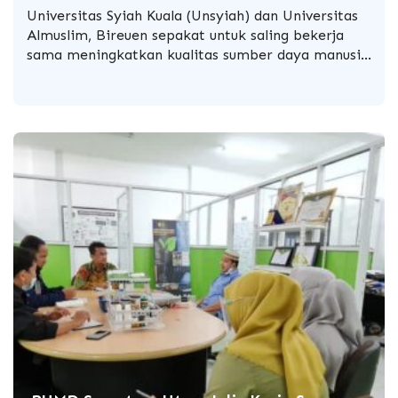
Universitas Syiah Kuala
(Unsyiah) dan Universitas
Almuslim, Bireuen sepakat untuk saling bekerja
sama meningkatkan kualitas sumber daya manusia
di bidang pendidikan, penelitian, pengabdian
masyarakat, dan program Merdeka Belajar. Hal ini
ditandai dengan penandatanganan nota
kesepahaman antara Rektor Unsyiah, Prof. Dr. Ir.
Samsul Rizal, M.Eng dan Rektor Universitas
Almuslim, Dr. Marwan, M.Pd, di Gedung Kantor
Pusat