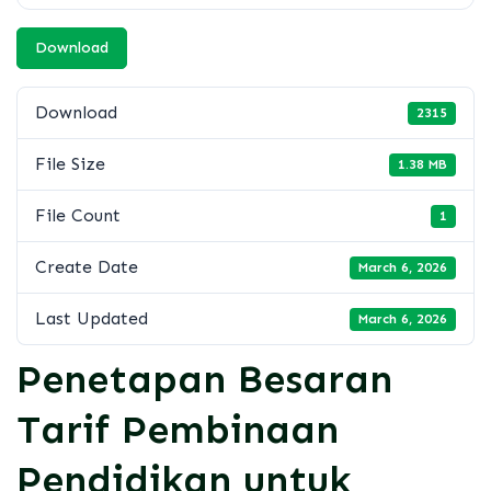
Download
Download
2315
File Size
1.38 MB
File Count
1
Create Date
March 6, 2026
Last Updated
March 6, 2026
Penetapan Besaran
Tarif Pembinaan
Pendidikan untuk