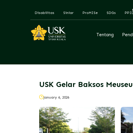
Disabilitas
Siniar
ProMISe
SDGs
PPI
Tentang
Pend
USK Gelar Baksos Meuseur
January 6, 2026