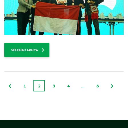
SELENGKAPNYA
1
2
3
4
…
6