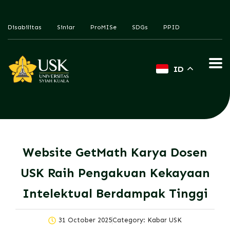
Disabilitas
Siniar
ProMISe
SDGs
PPID
ID
Website GetMath Karya Dosen
USK Raih Pengakuan Kekayaan
Intelektual Berdampak Tinggi
31 October 2025
Category:
Kabar USK