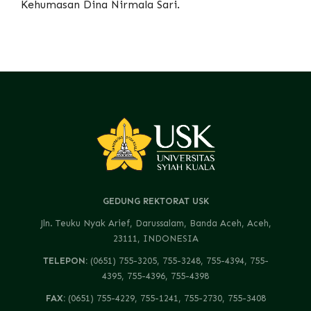
Kehumasan Dina Nirmala Sari.
GEDUNG REKTORAT USK
Jln. Teuku Nyak Arief, Darussalam, Banda Aceh, Aceh,
23111, INDONESIA
TELEPON:
(0651) 755-3205, 755-3248, 755-4394, 755-
4395, 755-4396, 755-4398
FAX:
(0651) 755-4229, 755-1241, 755-2730, 755-3408