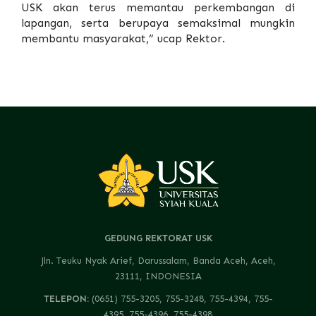
USK akan terus memantau perkembangan di
lapangan, serta berupaya semaksimal mungkin
membantu masyarakat,” ucap Rektor.
GEDUNG REKTORAT USK
Jln. Teuku Nyak Arief, Darussalam, Banda Aceh, Aceh,
23111, INDONESIA
TELEPON:
(0651) 755-3205, 755-3248, 755-4394, 755-
4395, 755-4396, 755-4398