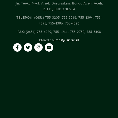
Jln. Teuku Nyak Arief, Darussalam, Banda Aceh, Aceh,
23111, INDONESIA
TELEPON:
(0651) 755-3205, 755-3248, 755-4394, 755-
4395, 755-4396, 755-4398
FAX:
(0651) 755-4229, 755-1241, 755-2730, 755-3408
EMAIL:
humas@usk.ac.id