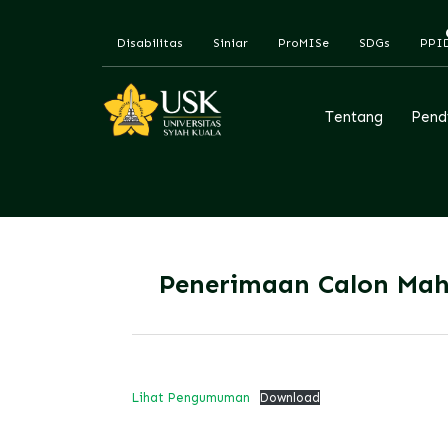
Disabilitas
Siniar
ProMISe
SDGs
PPI
Tentang
Pend
Penerimaan Calon Mah
Lihat Pengumuman
Download