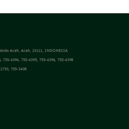
, Banda Aceh, Aceh, 23111, INDONESIA
8, 755-4394, 755-4395, 755-4396, 755-4398
-2730, 755-3408