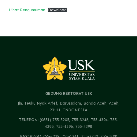
Lihat Pengumuman
Download
GEDUNG REKTORAT USK
Jln. Teuku Nyak Arief, Darussalam, Banda Aceh, Aceh,
23111, INDONESIA
TELEPON:
(0651) 755-3205, 755-3248, 755-4394, 755-
4395, 755-4396, 755-4398
FAX:
(0651) 755-4229, 755-1241, 755-2730, 755-3408