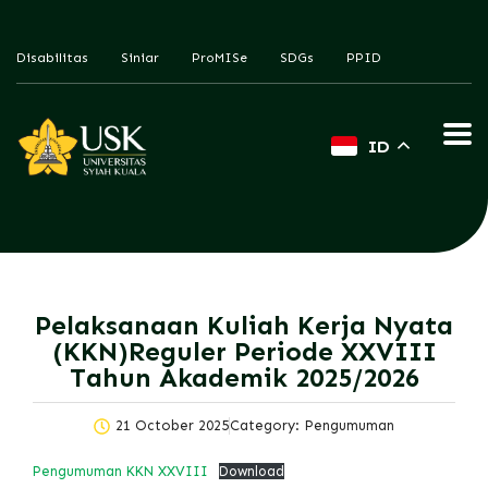
Disabilitas
Siniar
ProMISe
SDGs
PPID
ID
Pelaksanaan Kuliah Kerja Nyata
(KKN)Reguler Periode XXVIII
Tahun Akademik 2025/2026
21 October 2025
Category:
Pengumuman
Pengumuman KKN XXVIII
Download