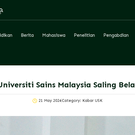
D
idikan
Berita
Mahasiswa
Penelitian
Pengabdian
niversiti Sains Malaysia Saling Be
21 May 2024
Category:
Kabar USK