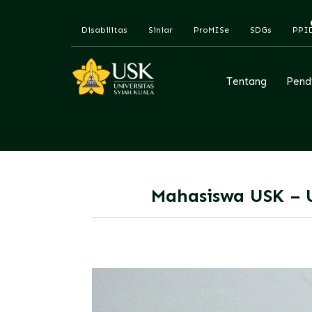
Disabilitas
Siniar
ProMISe
SDGs
PPI
Tentang
Pend
Mahasiswa USK – U