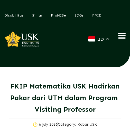
Disabilitas
Siniar
ProMISe
SDGs
PPID
ID
FKIP Matematika USK Hadirkan
Pakar dari UTM dalam Program
Visiting Professor
6 July 2026
Category:
Kabar USK